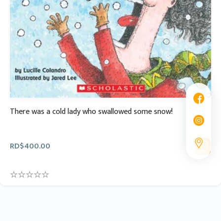
There was a cold lady who swallowed some snow!
RD$
400.00
0
.
0
0
o