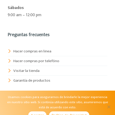
Sábados
9:00 am – 12:00 pm
Preguntas frecuentes
Hacer compras en linea
Hacer compras por telefóno
Visitar la tienda
Garantía de productos
Usamos cookies para asegurarnos de brindarle la mejor experiencia
Contacto
en nuestro sitio web. Si continúa utilizando este sitio, asumiremos que
está de acuerdo con esto.