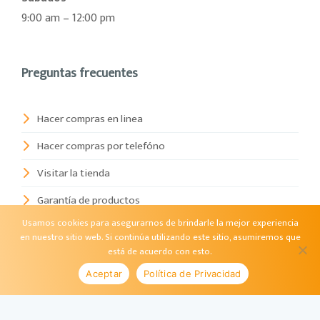
9:00 am – 12:00 pm
Preguntas frecuentes
Hacer compras en linea
Hacer compras por telefóno
Visitar la tienda
Garantía de productos
Usamos cookies para asegurarnos de brindarle la mejor experiencia
en nuestro sitio web. Si continúa utilizando este sitio, asumiremos que
está de acuerdo con esto.
Contacto
Aceptar
Política de Privacidad
Estamos ubicados en la Av. Sarasota No. 51 Bella Vista,
Santo Domingo, Distrito Nacional.