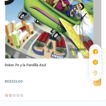
Rober Pe y la Pandilla Azul
RD$
525.00
Rate
d