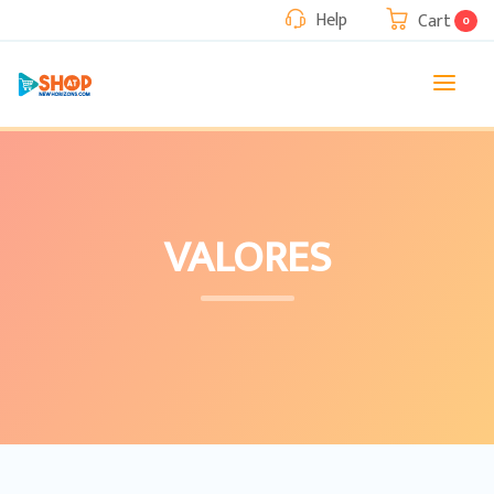
Help
Cart
0
VALORES