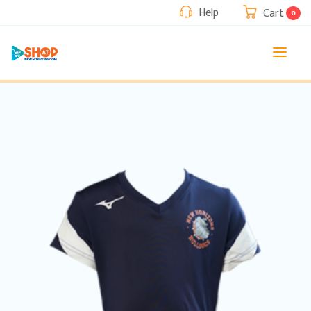
Help
Cart
0