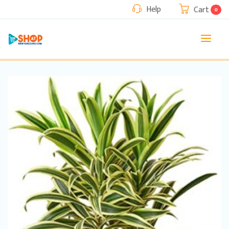
Help
Cart
0