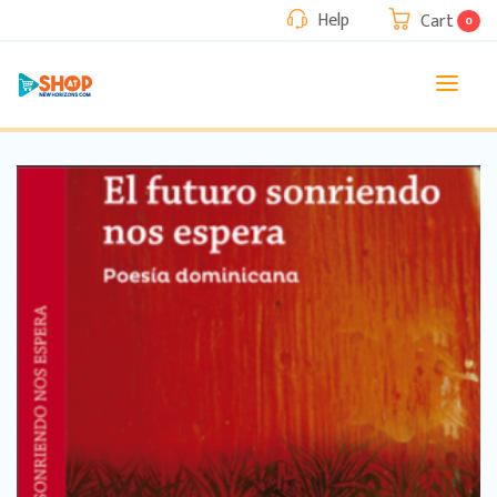
Help
Cart
0