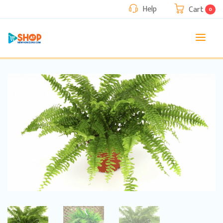
Help
Cart
0