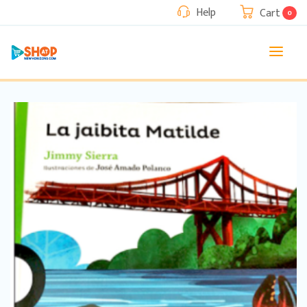
Help
Cart
0