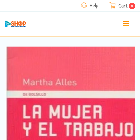
Help
Cart
0