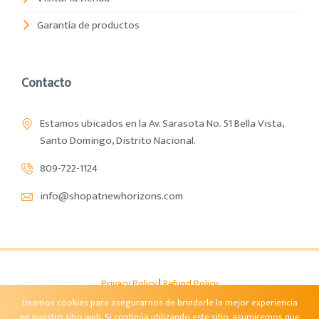
Garantía de productos
Contacto
Estamos ubicados en la Av. Sarasota No. 51 Bella Vista,
Santo Domingo, Distrito Nacional.
809-722-1124
info@shopatnewhorizons.com
Privacy Policy
|
Refund Policy
Shop at Newhorizons – GCNH
- Copyright © 2026
Usamos cookies para asegurarnos de brindarle la mejor experiencia
en nuestro sitio web. Si continúa utilizando este sitio, asumiremos que