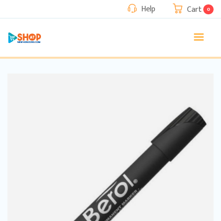
Help
Cart
0