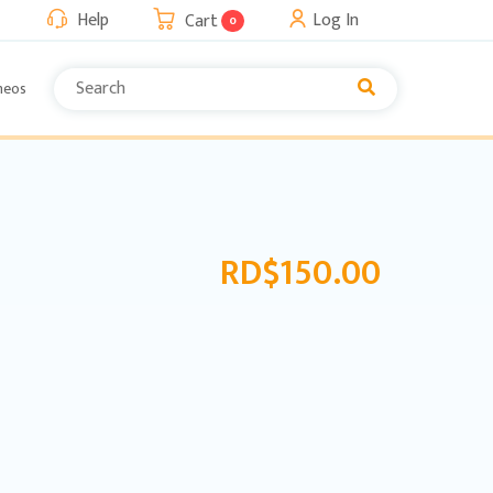
Help
Log In
Cart
0
neos
RD$
150.00