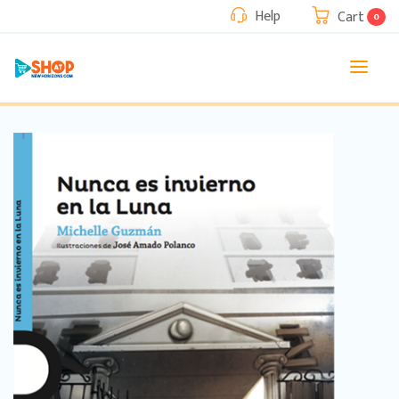
Help
Cart
0