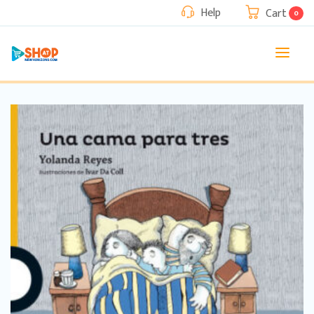
Help
Cart
0