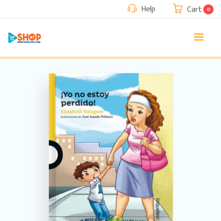
Help
Cart
0