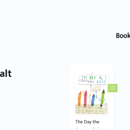
Book
alt
The Day the
Crayons Quit