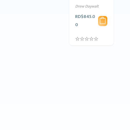
Drew Daywalt
RD$
845.0
0
0
.
0
0
o
u
t
o
f
5