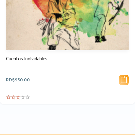
Cuentos Inolvidables
RD$
950.00
Rated
3.00
out of
5