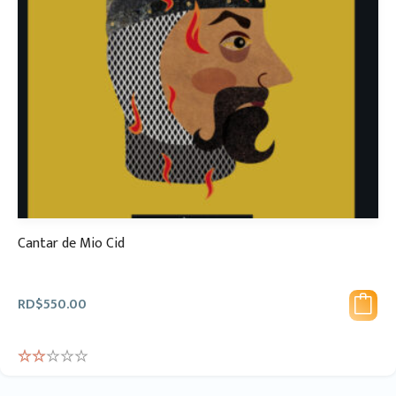
Cantar de Mio Cid
RD$
550.00
Rate
d