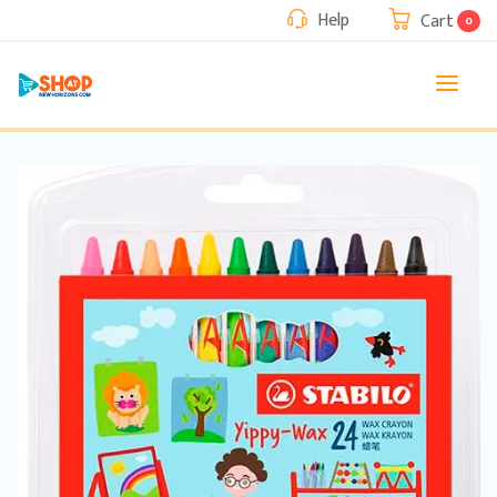
Help
Cart
0