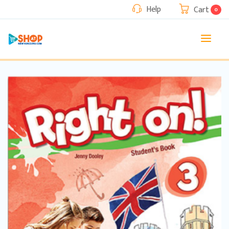
Help
Cart
0